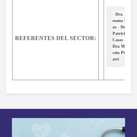
- Dra. R
osana Dí
az - Dra 
Patricia 
REFERENTES DEL SECTOR:
Casas - 
Dra Mar
cela Pizz
atti