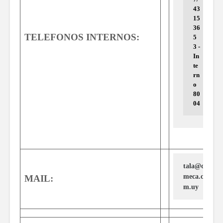
43
15 
36
TELEFONOS INTERNOS:
5
3 - 
In
te
rn
o 
80
04
tala@co
meca.co
MAIL:
m.uy