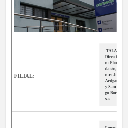
 TALA :
Direcció
n: Flori
da s/n, e
ntre José 
FILIAL:
Artigas 
y Santia
go Borra
sas
Lunes, 