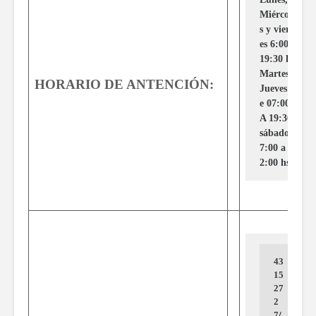
Miércole
s y viern
es 6:00 a 
19:30 hs, 
Martes y 
HORARIO DE ANTENCIÓN:
Jueves d
e 07:00 
A 19:30
sábados 
7:00 a 1
2:00 hs
43
15 
27
2
7
/