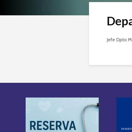
Depa
Jefe Dpto Me