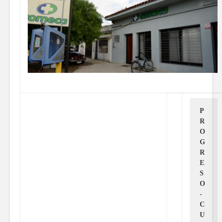
P
R
O
G
R
E
S
O 
- 
C
U